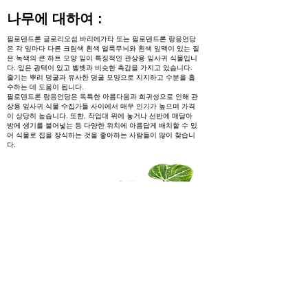
나무에 대하여 :
필로덴드론 글로리오섬 바리에가타 또는 필로덴드론 랑응언당
은 각 잎마다 다른 크림색 흰색 얼룩무늬와 흰색 잎맥이 있는 짙
은 녹색의 큰 하트 모양 잎이 특징적인 관상용 잎사귀 식물입니
다. 잎은 광택이 있고 벨벳과 비슷한 촉감을 가지고 있습니다.
줄기는 뿌리 덩굴과 유사한 덩굴 모양으로 지지하고 수분을 흡
수하는 데 도움이 됩니다.
필로덴드론 랑응언당은 독특한 아름다움과 희귀성으로 인해 관
상용 잎사귀 식물 수집가들 사이에서 매우 인기가 높으며 가격
이 상당히 높습니다. 또한, 작업대 위에 놓거나 선반에 매달아
방에 생기를 불어넣는 등 다양한 위치에 아름답게 배치할 수 있
어 식물로 집을 장식하는 것을 좋아하는 사람들이 많이 찾습니
다.