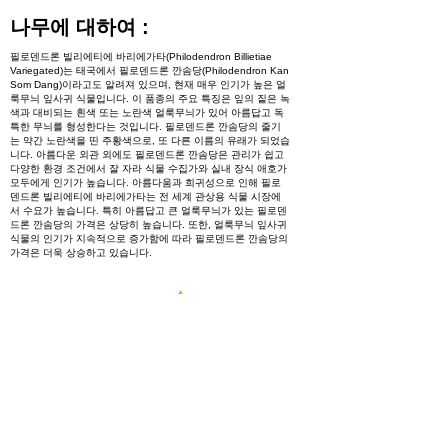
나무에 대하여 :
필로덴드론 빌리에티에 바리에가타(Philodendron Billietiae
Variegated)는 태국에서 필로덴드론 깐솜당(Philodendron Kan
Som Dang)이라고도 알려져 있으며, 현재 매우 인기가 높은 얼
룩무늬 잎사귀 식물입니다. 이 품종의 주요 특징은 잎의 짙은 녹
색과 대비되는 흰색 또는 노란색 얼룩무늬가 있어 아름답고 독
특한 무늬를 형성한다는 것입니다. 필로덴드론 깐솜당의 줄기
는 약간 노란색을 띤 주황색으로, 또 다른 이름의 유래가 되었습
니다. 아름다운 외관 외에도 필로덴드론 깐솜당은 관리가 쉽고
다양한 환경 조건에서 잘 자라 식물 수집가와 실내 장식 애호가
모두에게 인기가 높습니다. 아름다움과 희귀성으로 인해 필로
덴드론 빌리에티에 바리에가타는 전 세계 관상용 식물 시장에
서 수요가 높습니다. 특히 아름답고 큰 얼룩무늬가 있는 필로덴
드론 깐솜당의 가격은 상당히 높습니다. 또한, 얼룩무늬 잎사귀
식물의 인기가 지속적으로 증가함에 따라 필로덴드론 깐솜당의
가격은 더욱 상승하고 있습니다.