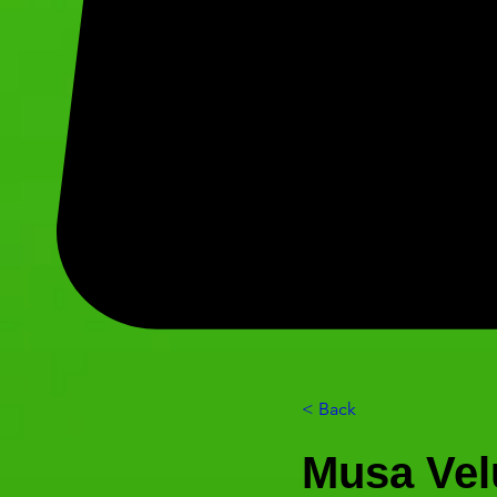
< Back
Musa Vel