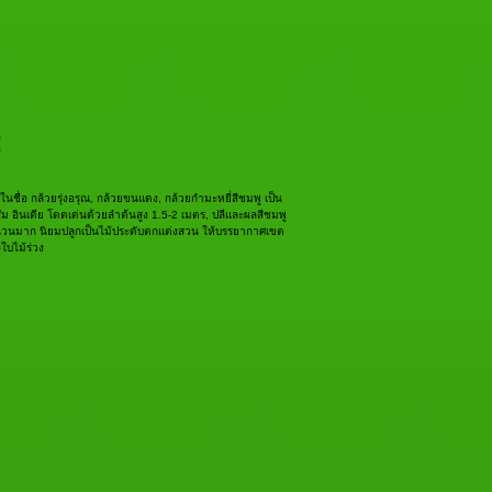
:
ักในชื่อ กล้วยรุ่งอรุณ, กล้วยขนแดง, กล้วยกำมะหยี่สีชมพู เป็น
สัม อินเดีย โดดเด่นด้วยลำต้นสูง 1.5-2 เมตร, ปลีและผลสีชมพู
ำนวนมาก นิยมปลูกเป็นไม้ประดับตกแต่งสวน ให้บรรยากาศเขต
บไม้ร่วง