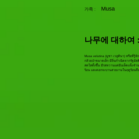
Musa
가족 :
나무에 대하여 
Musa velutina (มูซา เวลูตินา) หรือที่รู้จ
กล้วยป่าขนาดเล็ก มีถิ่นกำเนิดจากรัฐอัส
สดใสตั้งขึ้น มีรสหวานแต่มีเมล็ดแข็งจ
ร้อน และดอกจะบานสวยงามในฤดูร้อนถึงใ