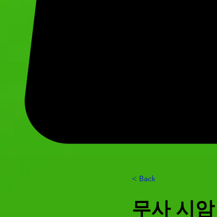
< Back
무사 시암