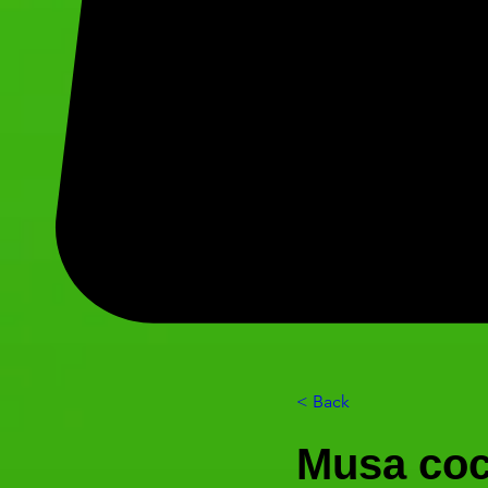
< Back
Musa coc