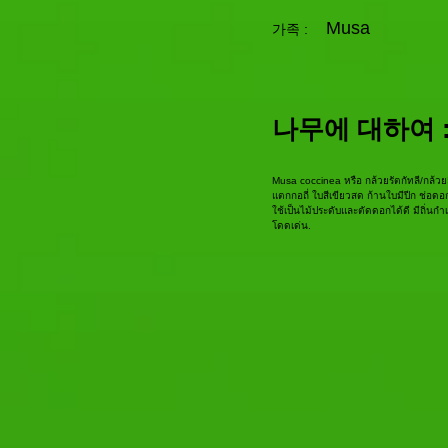
Musa
가족 :
나무에 대하여 
Musa coccinea หรือ กล้วยรัตกัทลี/กล้วย
แตกกอถี่ ใบสีเขียวสด ก้านใบมีปีก ช่อดอก
ใช้เป็นไม้ประดับและตัดดอกได้ดี มีถิ่น
โดดเด่น.