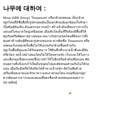
나무에 대하여 :
Musa (ABB Group) 'Thepanom' หรือกล้วยเทพนม เป็นกล้วย
ปลูกไทยที่มีชื่อสื่อถึงรูปทรงผลอันเป็นเอกลักษณ์และนิยมเก็บรักษา
เป็นพันธุ์ท้องถิ่น ต้นแตกกอจากเหง้า สร้างลำต้นเทียมจากกาบใบ
และแผ่ใบขนาดใหญ่เหนือยอด เมื่อเติบโตเต็มที่จึงต้องมีพื้นที่ให้
พุ่มกับเครือพัฒนาอย่างสมดุล เหมาะกับสวนเขตร้อนที่ต้องการทั้ง
คุณค่าด้านพันธุ์พืชและรูปทรงของกอ ควรติดชื่อ Thepanom หรือ
เทพนมกับกอทุกครั้งเพื่อไม่ให้ปะปนกับกล้วยชื่อคล้ายกัน
ปลูกในพื้นที่อุ่นและได้รับแดดมาก ใช้ดินลึกที่ระบายน้ำดีและมีอิน
ทรียวัตถุ รดน้ำสม่ำเสมอโดยไม่ให้โคนท่วมขัง เว้นระยะให้ใบกาง
และเลือกมุมที่ลดแรงลมซึ่งอาจทำให้ใบฉีกหรือลำต้นเทียมเอน คัด
หน่อดาบที่แข็งแรงไว้เป็นต้นรุ่นต่อไปและตัดหน่อส่วนเกินไม่ให้กอ
แน่น เมื่อเริ่มมีเครือให้เสริมไม้ค้ำตามน้ำหนัก ตัดใบเสียด้วย
เครื่องมือสะอาดและรักษาความสะอาดรอบโคน หน่อที่แยกปลูก
ควรติดฉลากจากกอแม่เสมอเพื่อคงชื่อกล้วยเทพนมตลอดการ
ขยายพันธุ์