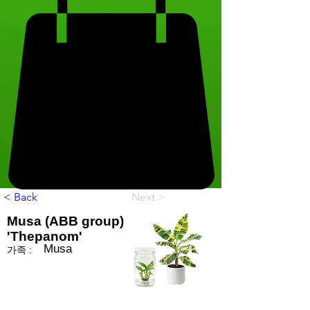
< Back
Next >
Musa (ABB group)
'Thepanom'
Musa
가족 :