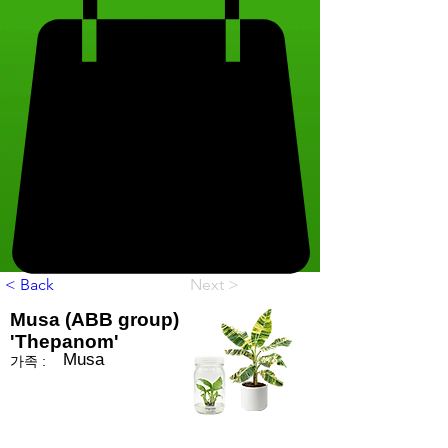
< Back
Next >
Musa (ABB group)
'Thepanom'
Musa
가족 :