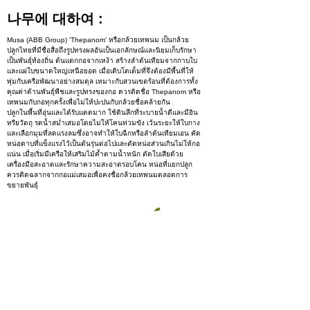
나무에 대하여 :
Musa (ABB Group) 'Thepanom' หรือกล้วยเทพนม เป็นกล้วย
ปลูกไทยที่มีชื่อสื่อถึงรูปทรงผลอันเป็นเอกลักษณ์และนิยมเก็บรักษา
เป็นพันธุ์ท้องถิ่น ต้นแตกกอจากเหง้า สร้างลำต้นเทียมจากกาบใบ
และแผ่ใบขนาดใหญ่เหนือยอด เมื่อเติบโตเต็มที่จึงต้องมีพื้นที่ให้
พุ่มกับเครือพัฒนาอย่างสมดุล เหมาะกับสวนเขตร้อนที่ต้องการทั้ง
คุณค่าด้านพันธุ์พืชและรูปทรงของกอ ควรติดชื่อ Thepanom หรือ
เทพนมกับกอทุกครั้งเพื่อไม่ให้ปะปนกับกล้วยชื่อคล้ายกัน
ปลูกในพื้นที่อุ่นและได้รับแดดมาก ใช้ดินลึกที่ระบายน้ำดีและมีอิน
ทรียวัตถุ รดน้ำสม่ำเสมอโดยไม่ให้โคนท่วมขัง เว้นระยะให้ใบกาง
และเลือกมุมที่ลดแรงลมซึ่งอาจทำให้ใบฉีกหรือลำต้นเทียมเอน คัด
หน่อดาบที่แข็งแรงไว้เป็นต้นรุ่นต่อไปและตัดหน่อส่วนเกินไม่ให้กอ
แน่น เมื่อเริ่มมีเครือให้เสริมไม้ค้ำตามน้ำหนัก ตัดใบเสียด้วย
เครื่องมือสะอาดและรักษาความสะอาดรอบโคน หน่อที่แยกปลูก
ควรติดฉลากจากกอแม่เสมอเพื่อคงชื่อกล้วยเทพนมตลอดการ
ขยายพันธุ์