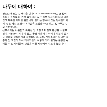
나무에 대하여 :
산토소마 또는 칼라디움 린데니(Caladium lindenii)는 큰 잎이
특징적인 식물로, 흰색 줄무늬가 짙은 녹색 잎과 대비되어 아름
답고 독특한 매력을 뽐냅니다. 줄기는 땅속에 있는 덩이줄기이
며, 잎은 하트 모양이나 화살촉 모양을 하고 있고, 잎자루는 길
고 튼튼합니다.
산토소마는 아름답고 독특한 잎 모양으로 인해 관상용 식물로
인기가 높으며, 키우기 쉽고 환경 적응력이 뛰어나 화분에 심거
나 정원을 장식하기에 적합합니다. 또한, 산토소마는 다양한 품
종과 잎 색깔이 있어 재배자들이 취향에 따라 원하는 품종을 선
택할 수 있기 때문에 관상용 식물 시장에서 수요가 높습니다.