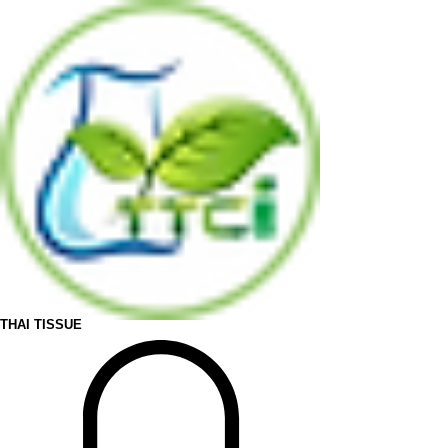
THAI TISSUE