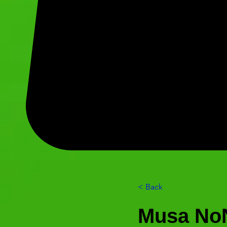
< Back
Musa No