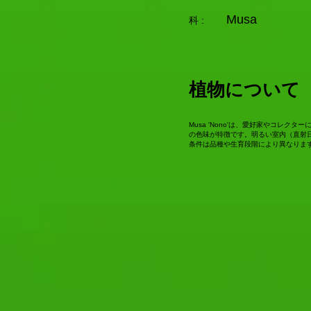
Musa
科 :
植物について
Musa 'Nono'は、愛好家やコレ
の色味が特徴です。明るい室内（直射
条件は品種や生育段階により異なりま