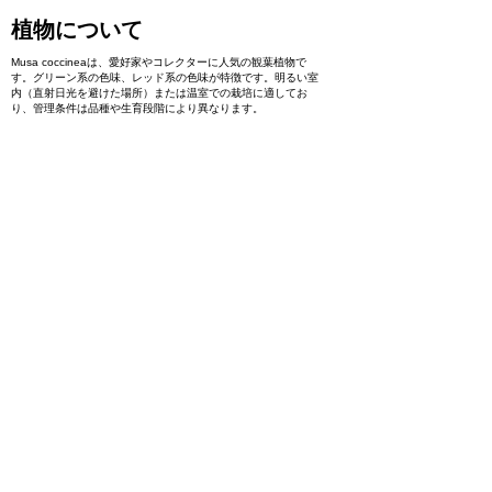
植物について
Musa coccineaは、愛好家やコレクターに人気の観葉植物で
す。グリーン系の色味、レッド系の色味が特徴です。明るい室
内（直射日光を避けた場所）または温室での栽培に適してお
り、管理条件は品種や生育段階により異なります。
製品に関心があります
ご予約
< Previous
Next >