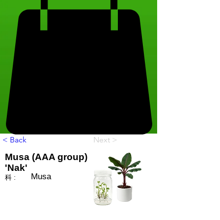
< Back
Next >
Musa (AAA group)
'Nak'
Musa
科 :