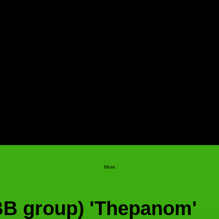
More
B group) 'Thepanom'