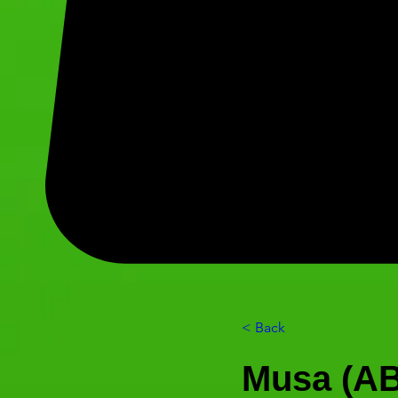
< Back
Musa (AB