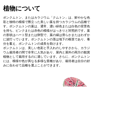
植物について
ボンクムトン、またはカラジウム「クムトン」は、鮮やかな色
彩と独特の模様で際立った美しい葉を持つカラジウムの品種で
す。ボンクムトンの葉は、通常、濃い緑色または白色の背景色
を持ち、ピンクまたは赤色の模様がはっきりと対照的です。葉
の形状はハート型または卵型で、葉の縁は滑らかまたはわずか
に波打っています。ボンクムトンの茎は地下の根茎であり、養
分を蓄え、ボンクムトンの成長を助けます。
ボンクムトンは、美しい色彩と手入れのしやすさから、カラジ
ウム栽培者の間で非常に人気があり、屋内と屋外の両方の観賞
植物として栽培するのに適しています。さらに、ボンクムトン
には、模様や色が異なる多様な亜種があり、栽培者は自分の好
みに合わせて品種を選ぶことができます。