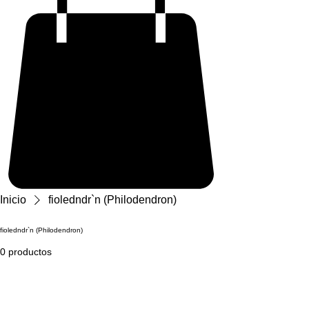
Inicio
fioledndr`n (Philodendron)
fioledndr`n (Philodendron)
0 productos