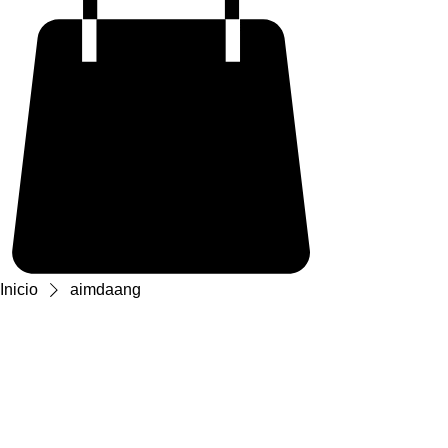
Inicio
aimdaang
aimdaang
1 producto
Ordenar
SALE
Precio
Consulta la información de esta sección. El contenido puede
60,00 ฿
actualizarse periódicamente.