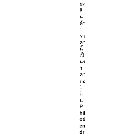
ยด
สิ
น
ค้า
:
รา
คา
นี้
เป็
นร
า
คา
ต่อ
1
ต้
น
P
hil
od
en
dr