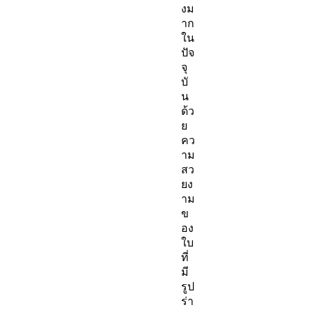
งม
าก
ใน
ปัจ
จุ
บั
น
ด้ว
ย
คว
าม
สว
ยง
าม
ข
อง
ใบ
ที่
มี
รูป
ร่า