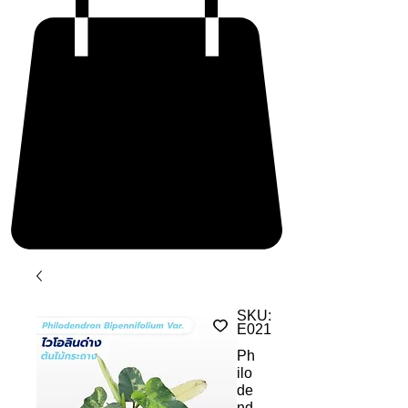
SKU:
E021
Ph
ilo
de
nd