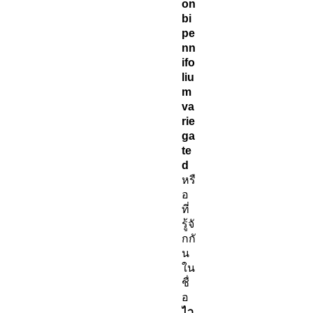
on
bi
pe
nn
ifo
liu
m
va
rie
ga
te
d
หรื
อ
ที่
รู้จั
กกั
น
ใน
ชื่
อ
ไว