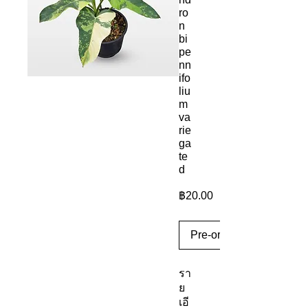
ro
n
bi
pe
nn
ifo
liu
m
va
rie
ga
te
d
ราคา
฿20.00
Pre-order
รา
ย
เอี