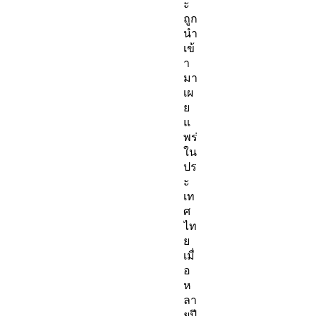
ะ
ถูก
นำ
เข้
า
มา
เผ
ย
แ
พร่
ใน
ปร
ะ
เท
ศ
ไท
ย
เมื่
อ
ห
ลา
ยปี