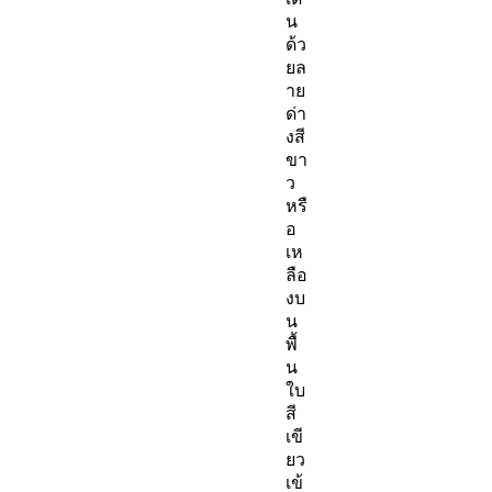
น
ด้ว
ยล
าย
ด่า
งสี
ขา
ว
หรื
อ
เห
ลือ
งบ
น
พื้
น
ใบ
สี
เขี
ยว
เข้