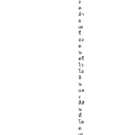
ง
ค
ล้า
ย
เค
รื่
อง
ด
น
ตรี
ไว
โอ
ลิ
น
แล
ะ
สีสั
น
ที่
โด
ด
เด่