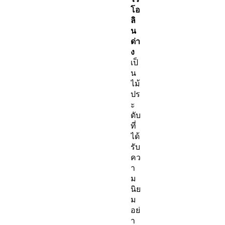
โอ
ลิ
น
ด่า
ง
เป็
น
ไม้
ปร
ะ
ดับ
ที่
ได้
รับ
คว
า
ม
นิย
ม
อย่
า