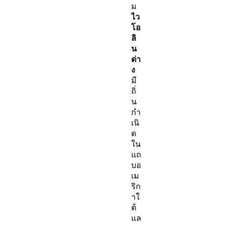
ม
ไว
โอ
ลิ
น
ด่า
ง
มี
ถิ่
น
กำ
เนิ
ด
ใน
แถ
บอ
เม
ริก
าใ
ต้
แล