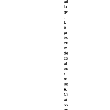
uil
la
ge
.
Ell
e
pr
és
en
te
de
co
ul
eu
r
ro
ug
e.
Cr
oi
ss
an