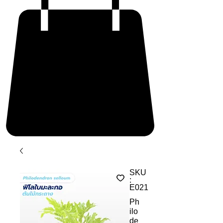
SKU
:
E021
Ph
ilo
de