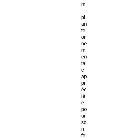
m
—
pl
an
te
or
ne
m
en
tal
e
ap
pr
éc
ié
e
po
ur
so
n
fe