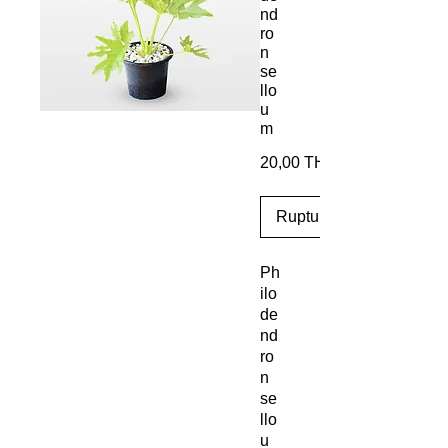
nd
ro
n
se
llo
u
m
20,00 THB
Rupture de stock
Ph
ilo
de
nd
ro
n
se
llo
u