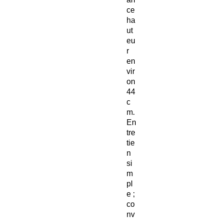
ce
ha
ut
eu
r
en
vir
on
44
c
m.
En
tre
tie
n
si
m
pl
e ;
co
nv