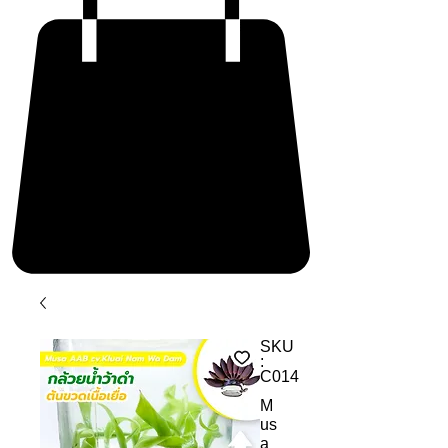
SKU
:
C014
M
us
a