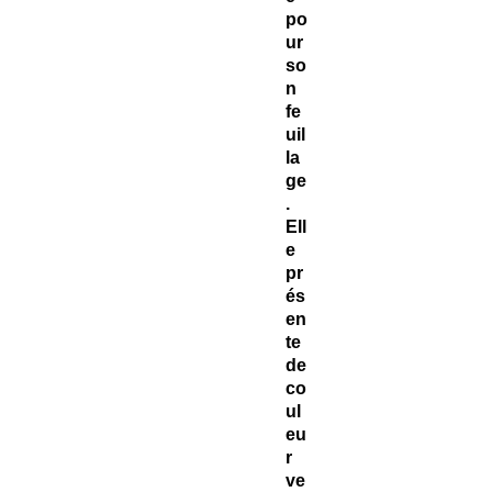
po
ur
so
n
fe
uil
la
ge
.
Ell
e
pr
és
en
te
de
co
ul
eu
r
ve