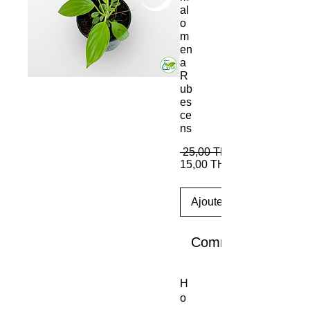
al
o
m
en
a
R
ub
es
ce
ns
 25,00 THB 
15,00 THB
Ajouter au panier
Commander et pay
H
o