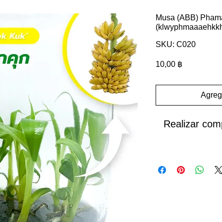
Musa (ABB) Pham
(klwyphmaaaehkk
SKU: C020
Precio
10,00 ฿
Agrega
Realizar com