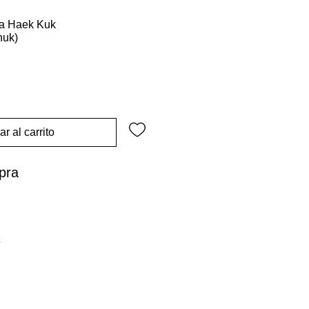
a Haek Kuk
huk)
r al carrito
pra