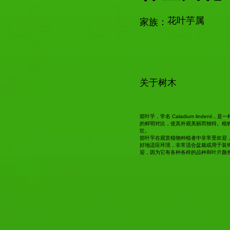
花叶芋属
家族：
关于树木
箭叶芋，学名 Caladium linde
的鲜明对比，使其外观美丽而独特。植
壮。
箭叶芋在观赏植物种植者中非常受欢迎
好地适应环境，非常适合盆栽或用于装
迎，因为它有各种各样的品种和叶片颜