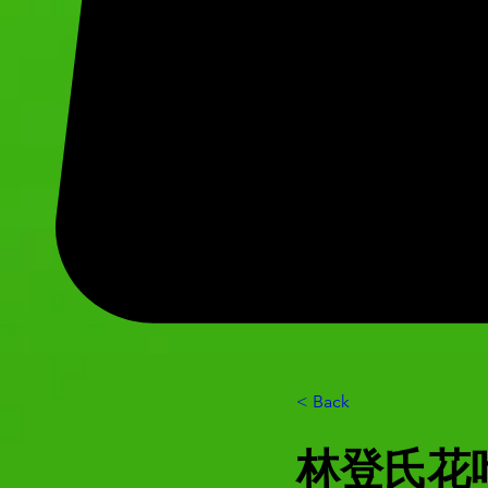
< Back
林登氏花