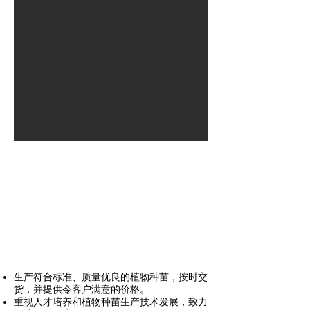
愿景
致力于成为卓越的植物繁殖企业，以国际标准提
供高质量的产品，专注于专业农业创新，为企
业、社区和社会创造可持续发展。
使命
生产符合标准、质量优良的植物种苗，按时交
货，并提供令客户满意的价格。
重视人才培养和植物种苗生产技术发展，致力