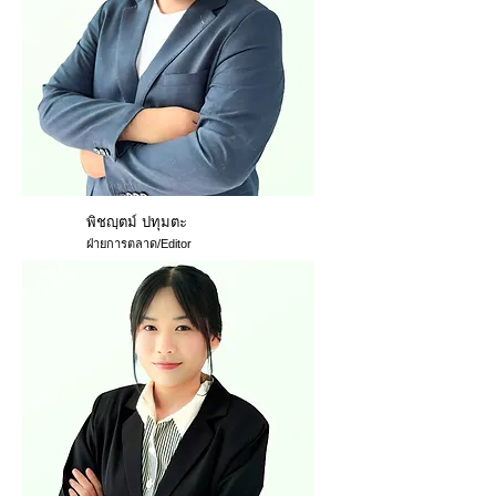
พิชญฺตม์ ปทุมตะ
ฝ่ายการตลาด/Editor