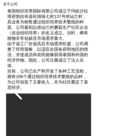
关于公司
泰国组织培养国际有限公司成立于玛哈沙拉
堪府勃拉布县旺猜镇七村137号侬讪兰村，
其业务为销售通过组织培养技术繁殖的种
苗。公司最初以侬讪兰村蘑菇生产社区企业
（农业组织培养）的名义成立。当时，稀有
植物非常短缺且市场需求量大。
由于该工厂价值高且市场需求旺盛，公司调
整了经营策略，以适应全国各府和地区的情
况，并使成员和农民能够获得泰国和外国的
经济作物。因此，公司注册成立了法人实
体。
目前，公司已生产和开发了各种工艺流程，
拥有186个通过组织培养技术繁殖的品种，
为公司创造了主要收入，并为社区奠定了基
层经济。