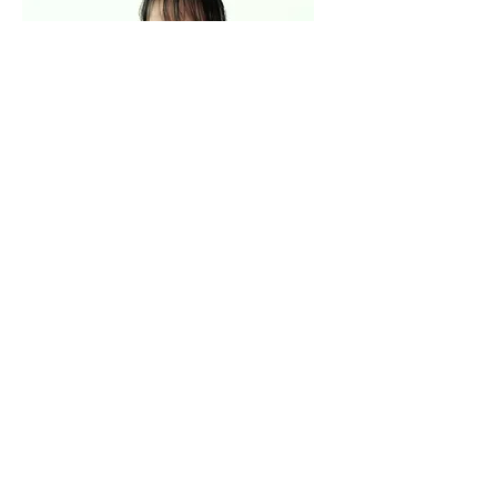
จิรพัฒน์ ศรีพงษ์
พนักงาน อนุบาลต้นพืช