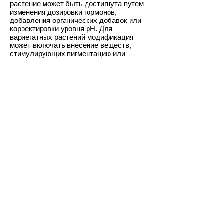
растение может быть достигнута путем
изменения дозировки гормонов,
добавления органических добавок или
корректировки уровня pH. Для
вариегатных растений модификация
может включать внесение веществ,
стимулирующих пигментацию или
поддерживающих вариегатность, таких
как соединения меди или
антиоксиданты. Таким образом,
правильный подбор питательной среды
является ключевым фактором успеха,
особенно при работе с
требовательными вариегатными
растениями.
Заказать сейчас