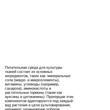
Детальный
разбор
ингредиентов:
«Особое блюдо»
для растений
Питательная среда для культуры
тканей состоит из основных
ингредиентов, таких как: минеральные
соли (макро- и микроэлементы),
витамины, углеводы (например,
сахароза), аминокислоты и
растительные гормоны (такие как
ауксины и цитокинины). Пропорции этих
компонентов адаптируются под каждый
вид растения и цели культивирования,
например: размножение побегов,