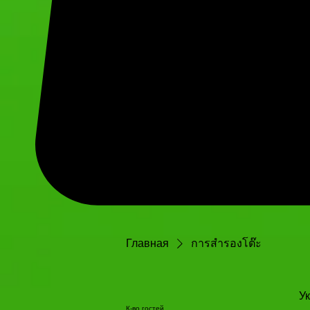
Главная
การสำรองโต๊ะ
У
К-во гостей