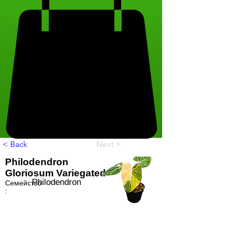
< Back
Next >
Philodendron
Gloriosum Variegated
Philodendron
Семейство
: