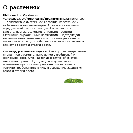
О растениях
Philodendron Gloriosum
Variegated
хрууе`
фиоледндр`нраангенгиндаанг
Этот сорт
— декоративно-лиственное растение, популярное у
любителей и коллекционеров. Отличается листьями
сердцевидной формы, глянцевой поверхностью,
вариегатностью, зелёными оттенками, белыми
оттенками, выраженными прожилками. Подходит для
выращивания в помещении при хорошем рассеянном
свете или в теплице; требования к поливу и освещению
зависят от сорта и стадии роста.
фиоледндр`нраангенгиндаанг
Этот сорт — декоративно-
лиственное растение, популярное у любителей и
коллекционеров. Отличается декоративной листвой,
коллекционерами. Подходит для выращивания в
помещении при хорошем рассеянном свете или в
теплице; требования к поливу и освещению зависят от
сорта и стадии роста.