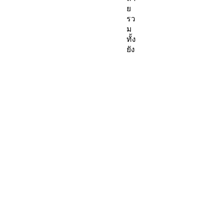
ย
รว
ม
ทั้ง
ยัง
เป็
น
ไม้
ฟ
อก
อา
กา
ศ
ช่ว
ย
ดูด
ซั
บ
สา
รพิ
ษ