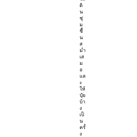
ดิ
น
ชุ่
ม
ชื้
น
ส
ม่ำ
เส
ม
อ
แล
ะ
ให้
ปุ๋ย
บ้า
ง
เป็
น
ครั้
ง