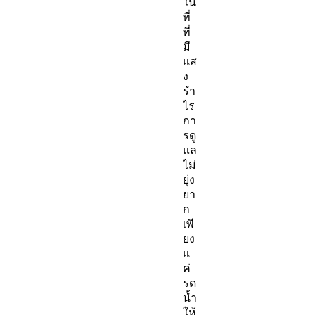
ใน
ที่
ที่
มี
แส
ง
รำ
ไร
กา
รดู
แล
ไม่
ยุ่ง
ยา
ก
เพี
ยง
แ
ค่
รด
น้ำ
ให้