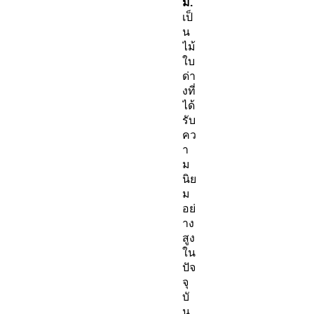
ม.
เป็
น
ไม้
ใบ
ด่า
งที่
ได้
รับ
คว
า
ม
นิย
ม
อย่
าง
สูง
ใน
ปัจ
จุ
บั
น