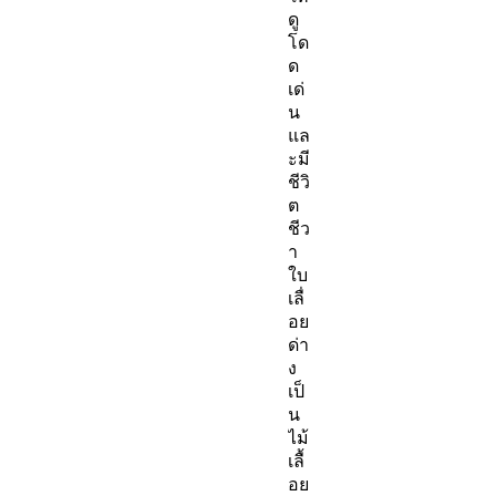
ดู
โด
ด
เด่
น
แล
ะมี
ชีวิ
ต
ชีว
า
ใบ
เลื่
อย
ด่า
ง
เป็
น
ไม้
เลื้
อย