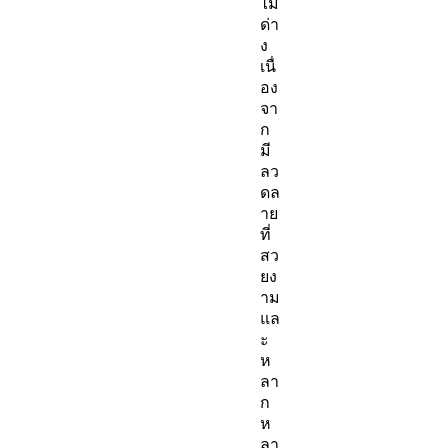
ไม้
ด่า
ง
เนื่
อง
จา
ก
มี
ลว
ดล
าย
ที่
สว
ยง
าม
แล
ะ
ห
ลา
ก
ห
ลา