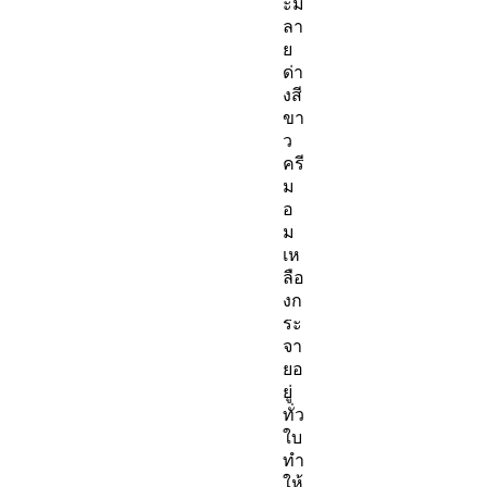
ะมี
ลา
ย
ด่า
งสี
ขา
ว
ครี
ม
อ
ม
เห
ลือ
งก
ระ
จา
ยอ
ยู่
ทั่ว
ใบ
ทำ
ให้