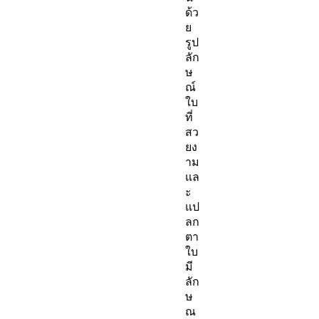
ด้ว
ย
รูป
ลัก
ษ
ณ์
ใบ
ที่
สว
ยง
าม
แล
ะ
แป
ลก
ตา
ใบ
มี
ลัก
ษ
ณ