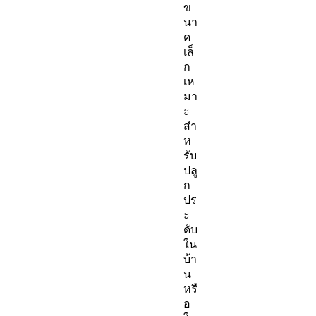
ข
นา
ด
เล็
ก
เห
มา
ะ
สำ
ห
รับ
ปลู
ก
ปร
ะ
ดับ
ใน
บ้า
น
หรื
อ