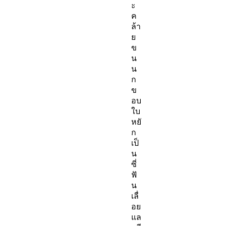
ะ
ค
ล้า
ย
ข
น
น
ก
ข
อบ
ใบ
หยั
ก
เป็
น
ซี่
ฟั
น
เลื่
อย
แล