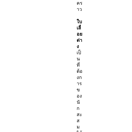
คร
าว
ใบ
เลื่
อย
ด่า
ง
เป็
น
ที่
ต้อ
งก
าร
ข
อง
นั
ก
สะ
ส
ม