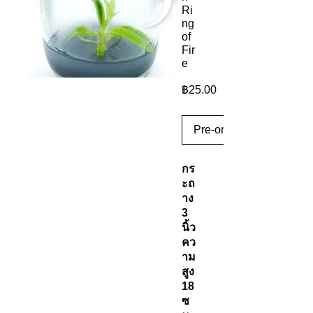
Ri
ng
of
Fir
e
ราคา
฿25.00
Pre-order
กร
ะถ
าง
3
นิ้ว
คว
าม
สูง
18
ซ