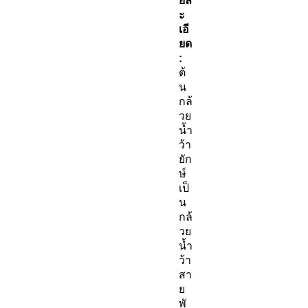
ยล
ะ
เอี
ยด
:
ต้
น
กล้
วย
น้ำ
ว้า
ยัก
ษ์
เป็
น
กล้
วย
น้ำ
ว้า
สา
ย
พั