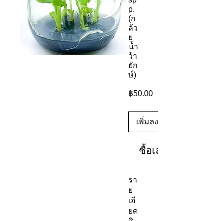
p.
(ก
ล้ว
ย
น้ำ
ว้า
ยัก
ษ์)
ราคา
฿50.00
เพิ่มลงในรถเข็น
ซื้อเลย
รา
ย
เอี
ยด