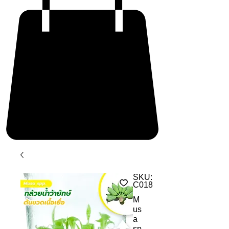
SKU:
C018
M
us
a
sp