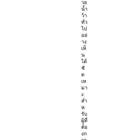
วย
น้ำ
ว้า
ทั่ว
ไป
อย่
าง
เห็
น
ได้
ชั
ด
เห
มา
ะ
สำ
ห
รับ
ผู้ที่
ต้อ
งก