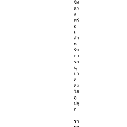
ข็ง
แร
ง
พร้
อ
ม
สำ
ห
รับ
กา
รอ
นุ
บา
ล
ลง
วัส
ดุ
ปลู
ก
รา