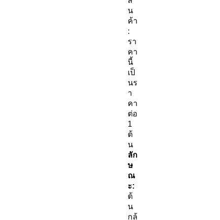
สิ
น
ค้า
:
รา
คา
นี้
เป็
นร
า
คา
ต่อ
1
ต้
น
ลัก
ษ
ณ
ะ:
ต้
น
กล้