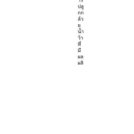
าร
ปลู
กก
ล้ว
ย
น้ำ
ว้า
ที่
มี
ผล
ผลิ
ต
น่า
ส
นใ
จ
แล
ะมี
รส
ชา
ติ
อร่