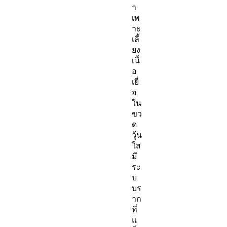
า
เพ
าะ
เลี้
ยง
เนื้
อ
เยื่
อ
ใน
ขว
ด
วุ้น
ใส
มี
ระ
บ
บร
าก
ที่
แ