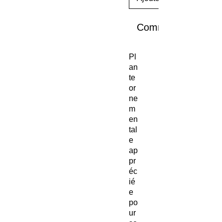
Commander et pay
Pl
an
te
or
ne
m
en
tal
e
ap
pr
éc
ié
e
po
ur