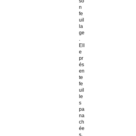
so
n
fe
uil
la
ge
.
Ell
e
pr
és
en
te
fe
uil
le
s
pa
na
ch
ée
s,