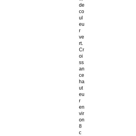
de
co
ul
eu
r
ve
rt.
Cr
oi
ss
an
ce
ha
ut
eu
r
en
vir
on
8
c