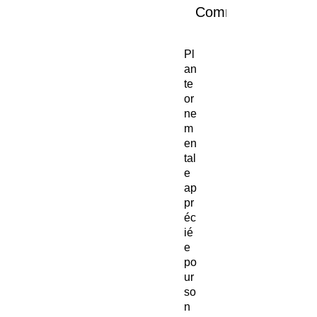
Commander et pay
Pl
an
te
or
ne
m
en
tal
e
ap
pr
éc
ié
e
po
ur
so
n