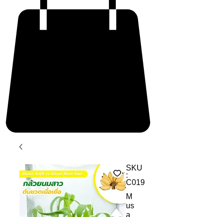
SKU
:
C019
M
us
a