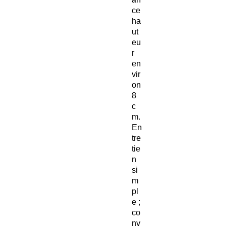
ce
ha
ut
eu
r
en
vir
on
8
c
m.
En
tre
tie
n
si
m
pl
e ;
co
nv