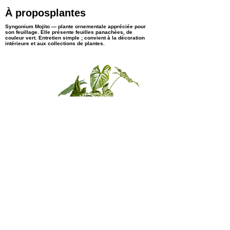
À proposplantes
Syngonium Mojito — plante ornementale appréciée pour
son feuillage. Elle présente feuilles panachées, de
couleur vert. Entretien simple ; convient à la décoration
intérieure et aux collections de plantes.
snaichProduits
sangchong
< Previous
Next >