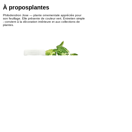
À proposplantes
Philodendron Jose — plante ornementale appréciée pour
son feuillage. Elle présente de couleur vert. Entretien simple
; convient à la décoration intérieure et aux collections de
plantes.
snaichProduits
sangchong
< Previous
Next >