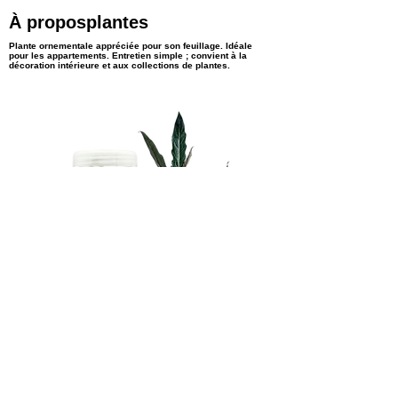
À proposplantes
Plante ornementale appréciée pour son feuillage. Idéale
pour les appartements. Entretien simple ; convient à la
décoration intérieure et aux collections de plantes.
snaichProduits
sangchong
< Previous
Next >