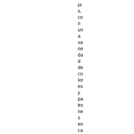
ja
s,
co
n
un
a
va
rie
da
d
de
co
lor
es
y
pa
tro
ne
s
en
ca