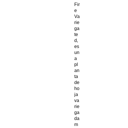
Fir
e
Va
rie
ga
te
d,
es
un
a
pl
an
ta
de
ho
ja
va
rie
ga
da
m