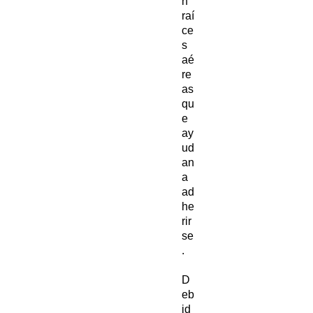
n
raí
ce
s
aé
re
as
qu
e
ay
ud
an
a
ad
he
rir
se
.
D
eb
id