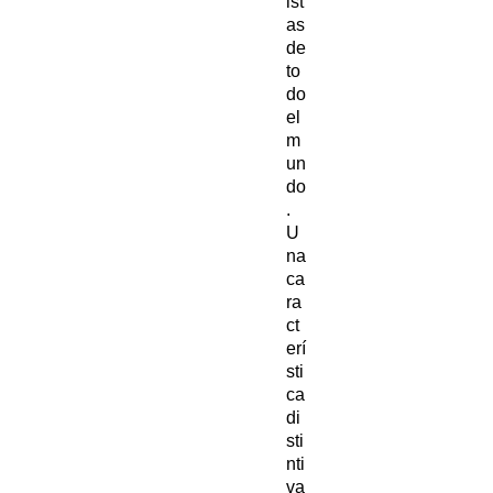
ist
as
de
to
do
el
m
un
do
.
U
na
ca
ra
ct
erí
sti
ca
di
sti
nti
va