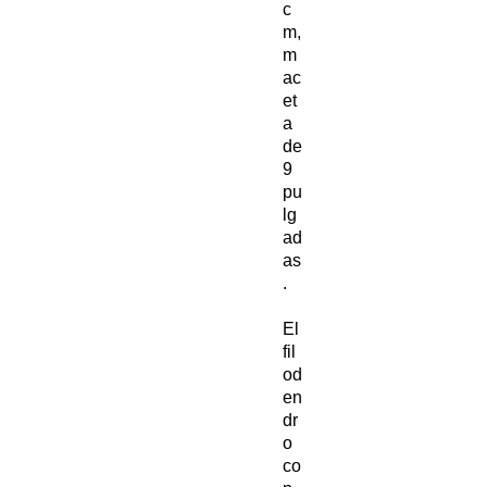
c
m,
m
ac
et
a
de
9
pu
lg
ad
as
.
El
fil
od
en
dr
o
co