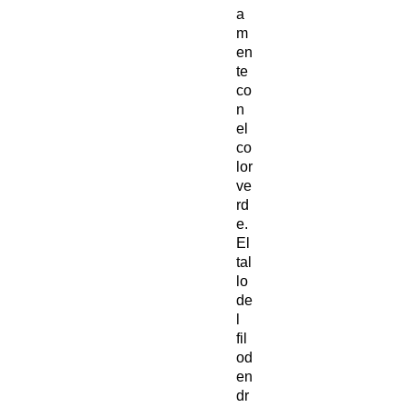
a
m
en
te
co
n
el
co
lor
ve
rd
e.
El
tal
lo
de
l
fil
od
en
dr