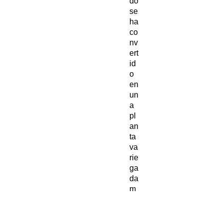
do
se
ha
co
nv
ert
id
o
en
un
a
pl
an
ta
va
rie
ga
da
m
uy
po
pu