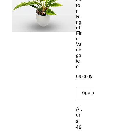
ro
n
Ri
ng
of
Fir
e
Va
rie
ga
te
d
Precio
99,00 ฿
Agotado
Alt
ur
a
46