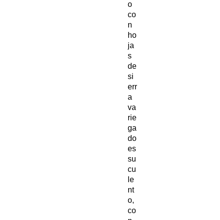
o
co
n
ho
ja
s
de
si
err
a
va
rie
ga
do
es
su
cu
le
nt
o,
co