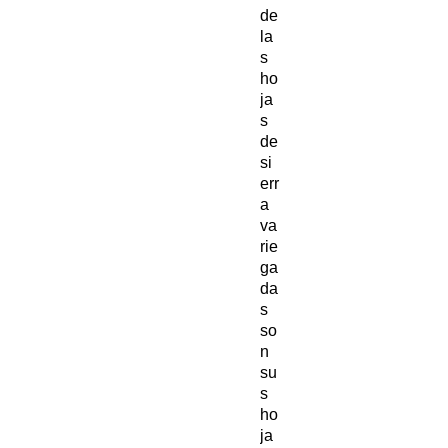
de
la
s
ho
ja
s
de
si
err
a
va
rie
ga
da
s
so
n
su
s
ho
ja