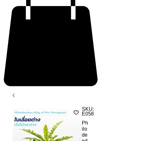
SKU:
E058
Ph
ilo
de
nd