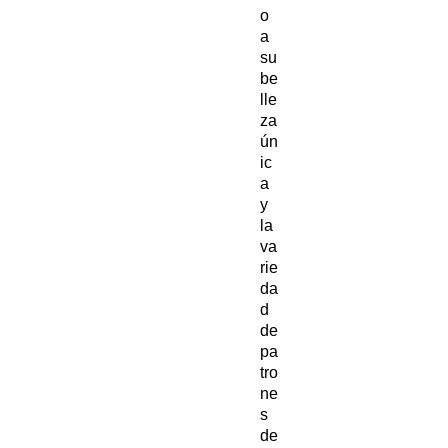
o
a
su
be
lle
za
ún
ic
a
y
la
va
rie
da
d
de
pa
tro
ne
s
de