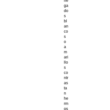
rie
ga
do
s
bl
an
co
s
o
a
m
ari
llo
s
co
ntr
as
ta
n
he
rm
os