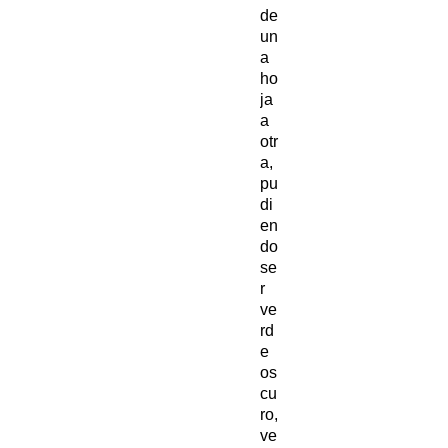
de
un
a
ho
ja
a
otr
a,
pu
di
en
do
se
r
ve
rd
e
os
cu
ro,
ve