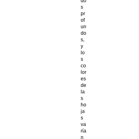
do
s
pr
of
un
do
s,
y
lo
s
co
lor
es
de
la
s
ho
ja
s
va
ría
n