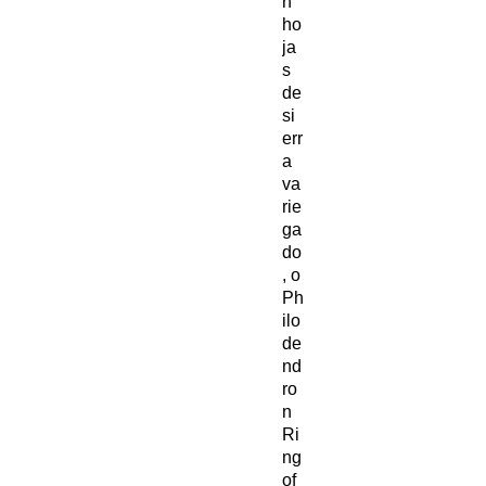
n
ho
ja
s
de
si
err
a
va
rie
ga
do
, o
Ph
ilo
de
nd
ro
n
Ri
ng
of