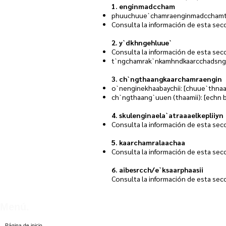
1. enginmadccham
phuuchuue`chamraenginmadcchamt
Consulta la información de esta sec
2. y`dkhngehluue`
Consulta la información de esta sec
t`ngchamrak`nkamhndkaarcchadsng
3. ch`ngthaangkaarchamraengin
o`nenginekhaabaychii: [chuue`thnaa
ch`ngthaang`uuen (thaamii): [echn 
4. skulenginaela`atraaaelkepliiyn
Consulta la información de esta sec
5. kaarchamralaachaa
Consulta la información de esta sec
6. aibesrcch/e`ksaarphaasii
Consulta la información de esta sec
Menú.
Página de inicio