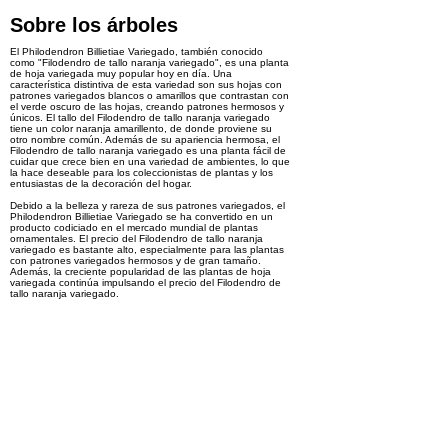
Sobre los árboles
El Philodendron Billietiae Variegado, también conocido
como "Filodendro de tallo naranja variegado", es una planta
de hoja variegada muy popular hoy en día. Una
característica distintiva de esta variedad son sus hojas con
patrones variegados blancos o amarillos que contrastan con
el verde oscuro de las hojas, creando patrones hermosos y
únicos. El tallo del Filodendro de tallo naranja variegado
tiene un color naranja amarillento, de donde proviene su
otro nombre común. Además de su apariencia hermosa, el
Filodendro de tallo naranja variegado es una planta fácil de
cuidar que crece bien en una variedad de ambientes, lo que
la hace deseable para los coleccionistas de plantas y los
entusiastas de la decoración del hogar.
Debido a la belleza y rareza de sus patrones variegados, el
Philodendron Billietiae Variegado se ha convertido en un
producto codiciado en el mercado mundial de plantas
ornamentales. El precio del Filodendro de tallo naranja
variegado es bastante alto, especialmente para las plantas
con patrones variegados hermosos y de gran tamaño.
Además, la creciente popularidad de las plantas de hoja
variegada continúa impulsando el precio del Filodendro de
tallo naranja variegado.