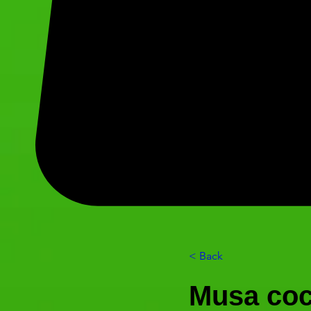
< Back
Musa coc