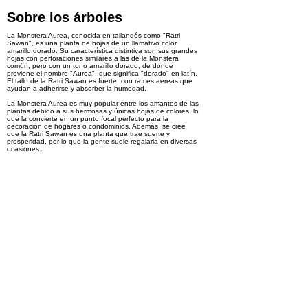
Sobre los árboles
La Monstera Aurea, conocida en tailandés como "Ratri
Sawan", es una planta de hojas de un llamativo color
amarillo dorado. Su característica distintiva son sus grandes
hojas con perforaciones similares a las de la Monstera
común, pero con un tono amarillo dorado, de donde
proviene el nombre "Aurea", que significa "dorado" en latín.
El tallo de la Ratri Sawan es fuerte, con raíces aéreas que
ayudan a adherirse y absorber la humedad.
La Monstera Aurea es muy popular entre los amantes de las
plantas debido a sus hermosas y únicas hojas de colores, lo
que la convierte en un punto focal perfecto para la
decoración de hogares o condominios. Además, se cree
que la Ratri Sawan es una planta que trae suerte y
prosperidad, por lo que la gente suele regalarla en diversas
ocasiones.