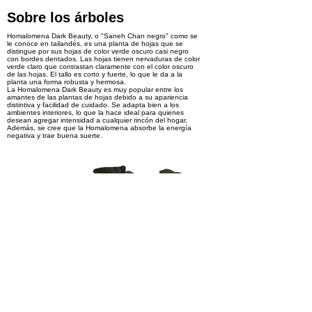
Sobre los árboles
Homalomena Dark Beauty, o "Saneh Chan negro" como se
le conoce en tailandés, es una planta de hojas que se
distingue por sus hojas de color verde oscuro casi negro
con bordes dentados. Las hojas tienen nervaduras de color
verde claro que contrastan claramente con el color oscuro
de las hojas. El tallo es corto y fuerte, lo que le da a la
planta una forma robusta y hermosa.
La Homalomena Dark Beauty es muy popular entre los
amantes de las plantas de hojas debido a su apariencia
distintiva y facilidad de cuidado. Se adapta bien a los
ambientes interiores, lo que la hace ideal para quienes
desean agregar intensidad a cualquier rincón del hogar.
Además, se cree que la Homalomena absorbe la energía
negativa y trae buena suerte.