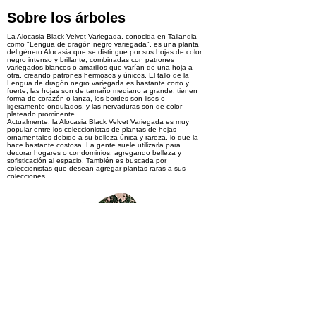
Sobre los árboles
La Alocasia Black Velvet Variegada, conocida en Tailandia
como "Lengua de dragón negro variegada", es una planta
del género Alocasia que se distingue por sus hojas de color
negro intenso y brillante, combinadas con patrones
variegados blancos o amarillos que varían de una hoja a
otra, creando patrones hermosos y únicos. El tallo de la
Lengua de dragón negro variegada es bastante corto y
fuerte, las hojas son de tamaño mediano a grande, tienen
forma de corazón o lanza, los bordes son lisos o
ligeramente ondulados, y las nervaduras son de color
plateado prominente.
Actualmente, la Alocasia Black Velvet Variegada es muy
popular entre los coleccionistas de plantas de hojas
ornamentales debido a su belleza única y rareza, lo que la
hace bastante costosa. La gente suele utilizarla para
decorar hogares o condominios, agregando belleza y
sofisticación al espacio. También es buscada por
coleccionistas que desean agregar plantas raras a sus
colecciones.