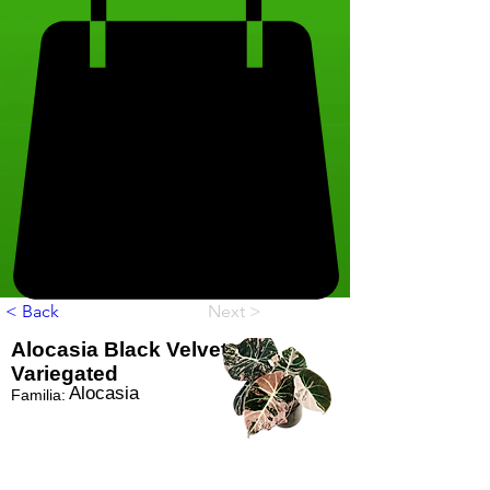
< Back
Next >
Alocasia Black Velvet
Variegated
Alocasia
Familia: