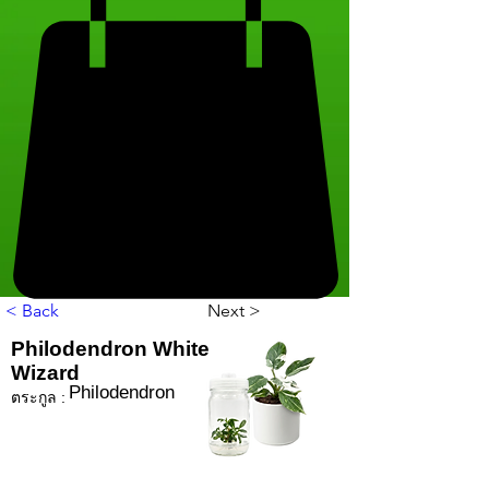
< Back
Next >
Philodendron White
Wizard
Philodendron
ตระกูล :