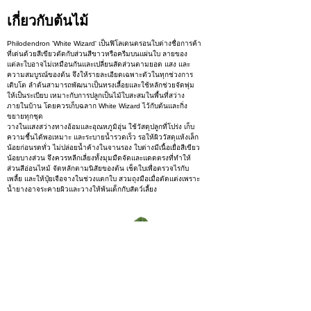
เกี่ยวกับต้นไม้
Philodendron 'White Wizard' เป็นฟิโลเดนดรอนใบด่างชื่อการค้า
ที่เด่นด้วยสีเขียวตัดกับส่วนสีขาวหรือครีมบนแผ่นใบ ลายของ
แต่ละใบอาจไม่เหมือนกันและเปลี่ยนสัดส่วนตามยอด แสง และ
ความสมบูรณ์ของต้น จึงให้รายละเอียดเฉพาะตัวในทุกช่วงการ
เติบโต ลำต้นสามารถพัฒนาเป็นทรงเลื้อยและใช้หลักช่วยจัดพุ่ม
ให้เป็นระเบียบ เหมาะกับการปลูกเป็นไม้ใบสะสมในพื้นที่สว่าง
ภายในบ้าน โดยควรเก็บฉลาก White Wizard ไว้กับต้นและกิ่ง
ขยายทุกชุด
วางในแสงสว่างทางอ้อมและอุณหภูมิอุ่น ใช้วัสดุปลูกที่โปร่ง เก็บ
ความชื้นได้พอเหมาะ และระบายน้ำรวดเร็ว รอให้ผิววัสดุแห้งเล็ก
น้อยก่อนรดทั่ว ไม่ปล่อยน้ำค้างในจานรอง ใบด่างมีเนื้อเยื่อสีเขียว
น้อยบางส่วน จึงควรหลีกเลี่ยงทั้งมุมมืดจัดและแดดตรงที่ทำให้
ส่วนสีอ่อนไหม้ จัดหลักตามนิสัยของต้น เช็ดใบเพื่อตรวจไรกับ
เพลี้ย และให้ปุ๋ยเจือจางในช่วงแตกใบ สวมถุงมือเมื่อตัดแต่งเพราะ
น้ำยางอาจระคายผิวและวางให้พ้นเด็กกับสัตว์เลี้ยง