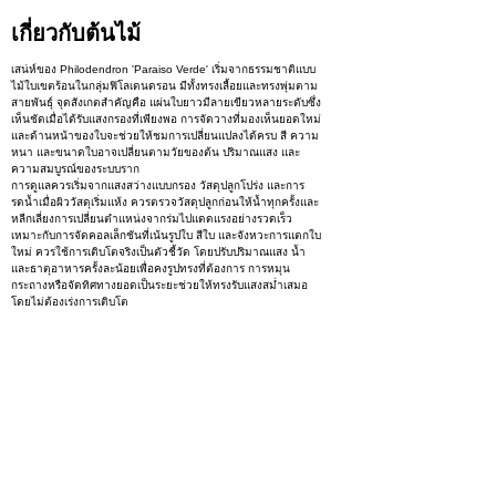
เกี่ยวกับต้นไม้
เสน่ห์ของ Philodendron 'Paraiso Verde' เริ่มจากธรรมชาติแบบ
ไม้ใบเขตร้อนในกลุ่มฟิโลเดนดรอน มีทั้งทรงเลื้อยและทรงพุ่มตาม
สายพันธุ์ จุดสังเกตสำคัญคือ แผ่นใบยาวมีลายเขียวหลายระดับซึ่ง
เห็นชัดเมื่อได้รับแสงกรองที่เพียงพอ การจัดวางที่มองเห็นยอดใหม่
และด้านหน้าของใบจะช่วยให้ชมการเปลี่ยนแปลงได้ครบ สี ความ
หนา และขนาดใบอาจเปลี่ยนตามวัยของต้น ปริมาณแสง และ
ความสมบูรณ์ของระบบราก
การดูแลควรเริ่มจากแสงสว่างแบบกรอง วัสดุปลูกโปร่ง และการ
รดน้ำเมื่อผิววัสดุเริ่มแห้ง ควรตรวจวัสดุปลูกก่อนให้น้ำทุกครั้งและ
หลีกเลี่ยงการเปลี่ยนตำแหน่งจากร่มไปแดดแรงอย่างรวดเร็ว
เหมาะกับการจัดคอลเล็กชันที่เน้นรูปใบ สีใบ และจังหวะการแตกใบ
ใหม่ ควรใช้การเติบโตจริงเป็นตัวชี้วัด โดยปรับปริมาณแสง น้ำ
และธาตุอาหารครั้งละน้อยเพื่อคงรูปทรงที่ต้องการ การหมุน
กระถางหรือจัดทิศทางยอดเป็นระยะช่วยให้ทรงรับแสงสม่ำเสมอ
โดยไม่ต้องเร่งการเติบโต