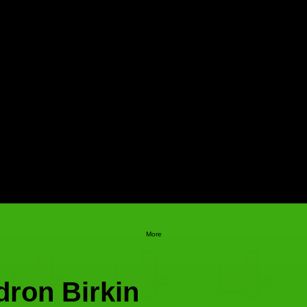
More
dron Birkin