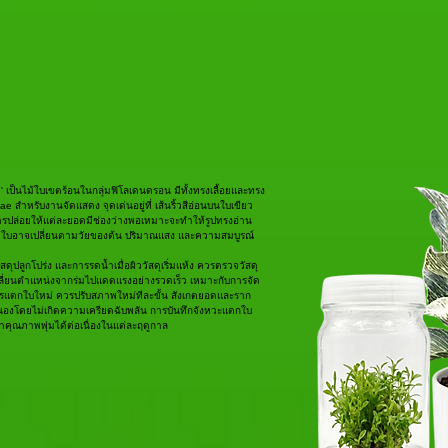
n' เป็นไม้ใบเขตร้อนในกลุ่มฟิโลเดนดรอน มีทั้งทรงเลื้อยและทรง
ae สำหรับงานจัดแสดง จุดเด่นอยู่ที่ เส้นริ้วสีอ่อนบนใบเขียว
ว การปล่อยให้แต่ละยอดมีช่องว่างพอเหมาะจะทำให้รูปทรงอ่าน
ดใบอาจเปลี่ยนตามวัยของต้น ปริมาณแสง และความสมบูรณ์
ุปลูกโปร่ง และการรดน้ำเมื่อผิววัสดุเริ่มแห้ง ควรตรวจวัสดุ
รเปลี่ยนตำแหน่งจากร่มไปแดดแรงอย่างรวดเร็ว เหมาะกับการจัด
ะการแตกใบใหม่ ควรปรับสภาพใหม่ทีละขั้น สังเกตยอดและราก
ตอบสนองโดยไม่เกิดความเครียดฉับพลัน การบันทึกจังหวะแตกใบ
ุณภาพพุ่มได้ต่อเนื่องในแต่ละฤดูกาล