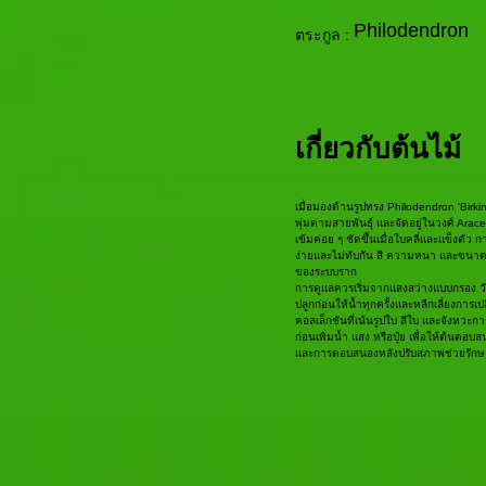
Philodendron
ตระกูล :
เกี่ยวกับต้นไม้
เมื่อมองด้านรูปทรง Philodendron 'Birki
พุ่มตามสายพันธุ์ และจัดอยู่ในวงศ์ Arace
เข้มค่อย ๆ ชัดขึ้นเมื่อใบคลี่และแข็งตั
ง่ายและไม่ทับกัน สี ความหนา และขนา
ของระบบราก
การดูแลควรเริ่มจากแสงสว่างแบบกรอง วัสด
ปลูกก่อนให้น้ำทุกครั้งและหลีกเลี่ยงกา
คอลเล็กชันที่เน้นรูปใบ สีใบ และจังหว
ก่อนเพิ่มน้ำ แสง หรือปุ๋ย เพื่อให้ต้น
และการตอบสนองหลังปรับสภาพช่วยรักษาค