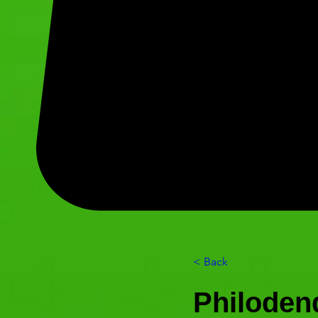
< Back
Philoden