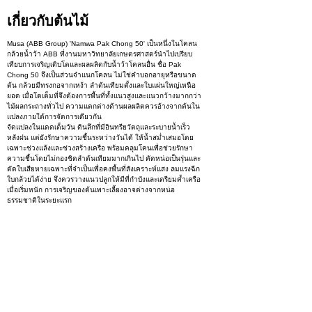
เกี่ยวกับต้นไม้
Musa (ABB Group) 'Namwa Pak Chong 50' เป็นหนึ่งในโคลน
กล้วยน้ำว้า ABB ที่งานมหาวิทยาลัยเกษตรศาสตร์นำไปเปรียบ
เทียบการเจริญเติบโตและผลผลิตกับน้ำว้าโคลนอื่น ชื่อ Pak
Chong 50 จึงเป็นส่วนจำแนกโคลน ไม่ใช่คำบอกอายุหรือขนาด
ต้น กล้วยมีทรงกอจากเหง้า ลำต้นเทียมตั้งและใบแผ่นใหญ่เหนือ
ยอด เมื่อโตเต็มที่จึงต้องการพื้นที่ทั้งแนวสูงและแนวกว้างมากกว่า
ไม้ผลกระถางทั่วไป ความแตกต่างด้านผลผลิตควรอ้างจากต้นใน
แปลงภายใต้การจัดการเดียวกัน
จัดแปลงในแดดเต็มวัน ดินลึกที่มีอินทรียวัตถุและระบายน้ำเร็ว
หลังฝน แต่ยังรักษาความชื้นระหว่างวันได้ ให้น้ำสม่ำเสมอโดย
เฉพาะช่วงแล้งและช่วงสร้างเครือ พร้อมคลุมโคนเพื่อช่วยรักษา
ความชื้นโดยไม่กองชิดลำต้นเทียมมากเกินไป คัดหน่อเป็นรุ่นและ
ตัดใบเสียหายเฉพาะที่จำเป็นเพื่อคงพื้นที่สังเคราะห์แสง ลมแรงฉีก
ใบกล้วยได้ง่าย จึงควรวางแนวปลูกให้มีที่กำบังและเตรียมค้ำเครือ
เมื่อเริ่มหนัก การเจริญของต้นเพาะเลี้ยงอาจต่างจากหน่อ
ธรรมชาติในระยะแรก