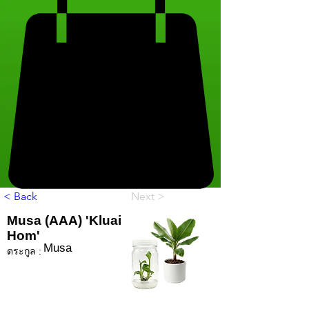
< Back
Next >
Musa (AAA) 'Kluai
Hom'
Musa
ตระกูล :