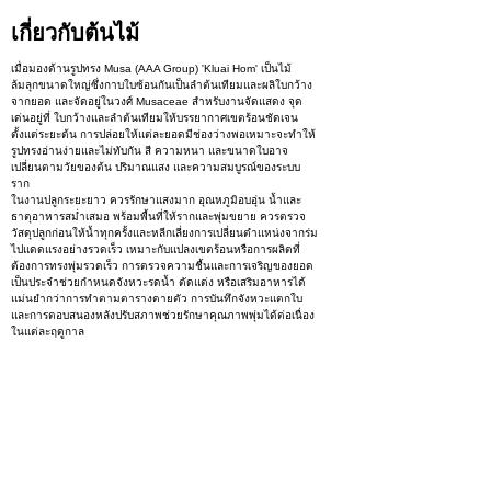
เกี่ยวกับต้นไม้
เมื่อมองด้านรูปทรง Musa (AAA Group) 'Kluai Hom' เป็นไม้
ล้มลุกขนาดใหญ่ซึ่งกาบใบซ้อนกันเป็นลำต้นเทียมและผลิใบกว้าง
จากยอด และจัดอยู่ในวงศ์ Musaceae สำหรับงานจัดแสดง จุด
เด่นอยู่ที่ ใบกว้างและลำต้นเทียมให้บรรยากาศเขตร้อนชัดเจน
ตั้งแต่ระยะต้น การปล่อยให้แต่ละยอดมีช่องว่างพอเหมาะจะทำให้
รูปทรงอ่านง่ายและไม่ทับกัน สี ความหนา และขนาดใบอาจ
เปลี่ยนตามวัยของต้น ปริมาณแสง และความสมบูรณ์ของระบบ
ราก
ในงานปลูกระยะยาว ควรรักษาแสงมาก อุณหภูมิอบอุ่น น้ำและ
ธาตุอาหารสม่ำเสมอ พร้อมพื้นที่ให้รากและพุ่มขยาย ควรตรวจ
วัสดุปลูกก่อนให้น้ำทุกครั้งและหลีกเลี่ยงการเปลี่ยนตำแหน่งจากร่ม
ไปแดดแรงอย่างรวดเร็ว เหมาะกับแปลงเขตร้อนหรือการผลิตที่
ต้องการทรงพุ่มรวดเร็ว การตรวจความชื้นและการเจริญของยอด
เป็นประจำช่วยกำหนดจังหวะรดน้ำ ตัดแต่ง หรือเสริมอาหารได้
แม่นยำกว่าการทำตามตารางตายตัว การบันทึกจังหวะแตกใบ
และการตอบสนองหลังปรับสภาพช่วยรักษาคุณภาพพุ่มได้ต่อเนื่อง
ในแต่ละฤดูกาล