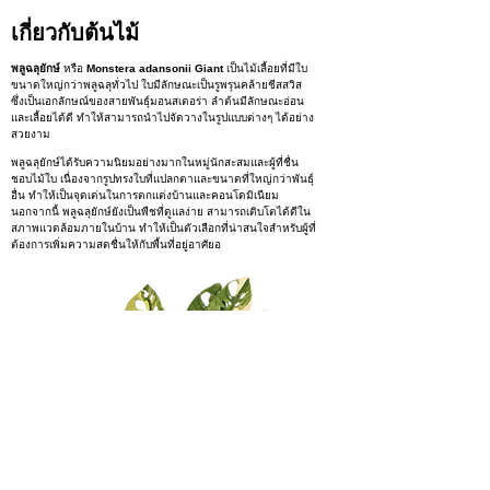
เกี่ยวกับต้นไม้
พลูฉลุยักษ์
หรือ
Monstera adansonii Giant
เป็นไม้เลื้อยที่มีใบ
ขนาดใหญ่กว่าพลูฉลุทั่วไป ใบมีลักษณะเป็นรูพรุนคล้ายชีสสวิส
ซึ่งเป็นเอกลักษณ์ของสายพันธุ์มอนสเตอร่า ลำต้นมีลักษณะอ่อน
และเลื้อยได้ดี ทำให้สามารถนำไปจัดวางในรูปแบบต่างๆ ได้อย่าง
สวยงาม
พลูฉลุยักษ์ได้รับความนิยมอย่างมากในหมู่นักสะสมและผู้ที่ชื่น
ชอบไม้ใบ เนื่องจากรูปทรงใบที่แปลกตาและขนาดที่ใหญ่กว่าพันธุ์
อื่น ทำให้เป็นจุดเด่นในการตกแต่งบ้านและคอนโดมิเนียม
นอกจากนี้ พลูฉลุยักษ์ยังเป็นพืชที่ดูแลง่าย สามารถเติบโตได้ดีใน
สภาพแวดล้อมภายในบ้าน ทำให้เป็นตัวเลือกที่น่าสนใจสำหรับผู้ที่
ต้องการเพิ่มความสดชื่นให้กับพื้นที่อยู่อาศัยอ