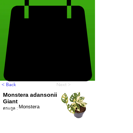
< Back
Next >
Monstera adansonii
Giant
Monstera
ตระกูล :