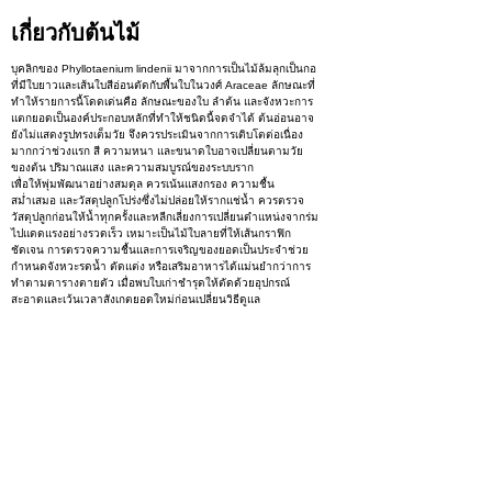
เกี่ยวกับต้นไม้
บุคลิกของ Phyllotaenium lindenii มาจากการเป็นไม้ล้มลุกเป็นกอ
ที่มีใบยาวและเส้นใบสีอ่อนตัดกับพื้นใบในวงศ์ Araceae ลักษณะที่
ทำให้รายการนี้โดดเด่นคือ ลักษณะของใบ ลำต้น และจังหวะการ
แตกยอดเป็นองค์ประกอบหลักที่ทำให้ชนิดนี้จดจำได้ ต้นอ่อนอาจ
ยังไม่แสดงรูปทรงเต็มวัย จึงควรประเมินจากการเติบโตต่อเนื่อง
มากกว่าช่วงแรก สี ความหนา และขนาดใบอาจเปลี่ยนตามวัย
ของต้น ปริมาณแสง และความสมบูรณ์ของระบบราก
เพื่อให้พุ่มพัฒนาอย่างสมดุล ควรเน้นแสงกรอง ความชื้น
สม่ำเสมอ และวัสดุปลูกโปร่งซึ่งไม่ปล่อยให้รากแช่น้ำ ควรตรวจ
วัสดุปลูกก่อนให้น้ำทุกครั้งและหลีกเลี่ยงการเปลี่ยนตำแหน่งจากร่ม
ไปแดดแรงอย่างรวดเร็ว เหมาะเป็นไม้ใบลายที่ให้เส้นกราฟิก
ชัดเจน การตรวจความชื้นและการเจริญของยอดเป็นประจำช่วย
กำหนดจังหวะรดน้ำ ตัดแต่ง หรือเสริมอาหารได้แม่นยำกว่าการ
ทำตามตารางตายตัว เมื่อพบใบเก่าชำรุดให้ตัดด้วยอุปกรณ์
สะอาดและเว้นเวลาสังเกตยอดใหม่ก่อนเปลี่ยนวิธีดูแล