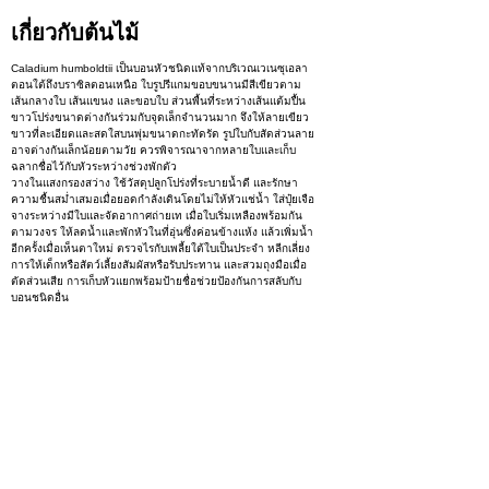
เกี่ยวกับต้นไม้
Caladium humboldtii เป็นบอนหัวชนิดแท้จากบริเวณเวเนซุเอลา
ตอนใต้ถึงบราซิลตอนเหนือ ใบรูปรีแกมขอบขนานมีสีเขียวตาม
เส้นกลางใบ เส้นแขนง และขอบใบ ส่วนพื้นที่ระหว่างเส้นแต้มปื้น
ขาวโปร่งขนาดต่างกันร่วมกับจุดเล็กจำนวนมาก จึงให้ลายเขียว
ขาวที่ละเอียดและสดใสบนพุ่มขนาดกะทัดรัด รูปใบกับสัดส่วนลาย
อาจต่างกันเล็กน้อยตามวัย ควรพิจารณาจากหลายใบและเก็บ
ฉลากชื่อไว้กับหัวระหว่างช่วงพักตัว
วางในแสงกรองสว่าง ใช้วัสดุปลูกโปร่งที่ระบายน้ำดี และรักษา
ความชื้นสม่ำเสมอเมื่อยอดกำลังเดินโดยไม่ให้หัวแช่น้ำ ใส่ปุ๋ยเจือ
จางระหว่างมีใบและจัดอากาศถ่ายเท เมื่อใบเริ่มเหลืองพร้อมกัน
ตามวงจร ให้ลดน้ำและพักหัวในที่อุ่นซึ่งค่อนข้างแห้ง แล้วเพิ่มน้ำ
อีกครั้งเมื่อเห็นตาใหม่ ตรวจไรกับเพลี้ยใต้ใบเป็นประจำ หลีกเลี่ยง
การให้เด็กหรือสัตว์เลี้ยงสัมผัสหรือรับประทาน และสวมถุงมือเมื่อ
ตัดส่วนเสีย การเก็บหัวแยกพร้อมป้ายชื่อช่วยป้องกันการสลับกับ
บอนชนิดอื่น