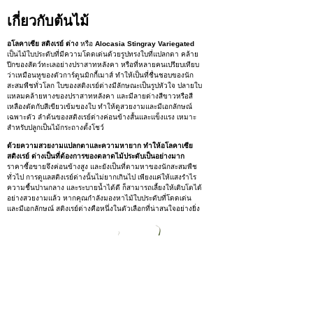
เกี่ยวกับต้นไม้
อโลคาเซีย สติงเรย์ ด่าง
หรือ
Alocasia Stingray Variegated
เป็นไม้ใบประดับที่มีความโดดเด่นด้วยรูปทรงใบที่แปลกตา คล้าย
ปีกของสัตว์ทะเลอย่างปราสาทหลังคา หรือที่หลายคนเปรียบเทียบ
ว่าเหมือนหูของตัวการ์ตูนมิกกี้เมาส์ ทำให้เป็นที่ชื่นชอบของนัก
สะสมพืชทั่วโลก ใบของสติงเรย์ด่างมีลักษณะเป็นรูปหัวใจ ปลายใบ
แหลมคล้ายหางของปราสาทหลังคา และมีลายด่างสีขาวหรือสี
เหลืองตัดกับสีเขียวเข้มของใบ ทำให้ดูสวยงามและมีเอกลักษณ์
เฉพาะตัว ลำต้นของสติงเรย์ด่างค่อนข้างสั้นและแข็งแรง เหมาะ
สำหรับปลูกเป็นไม้กระถางตั้งโชว์
ด้วยความสวยงามแปลกตาและความหายาก ทำให้อโลคาเซีย
สติงเรย์ ด่างเป็นที่ต้องการของตลาดไม้ประดับเป็นอย่างมาก
ราคาซื้อขายจึงค่อนข้างสูง และยังเป็นที่ตามหาของนักสะสมพืช
ทั่วไป การดูแลสติงเรย์ด่างนั้นไม่ยากเกินไป เพียงแค่ให้แสงรำไร
ความชื้นปานกลาง และระบายน้ำได้ดี ก็สามารถเลี้ยงให้เติบโตได้
อย่างสวยงามแล้ว หากคุณกำลังมองหาไม้ใบประดับที่โดดเด่น
และมีเอกลักษณ์ สติงเรย์ด่างคือหนึ่งในตัวเลือกที่น่าสนใจอย่างยิ่ง