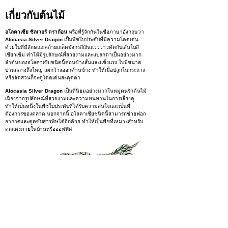
เกี่ยวกับต้นไม้
อโลคาเซีย ซิลเวอร์ ดราก้อน
หรือที่รู้จักกันในชื่อภาษาอังกฤษว่า
Alocasia Silver Dragon
เป็นพืชใบประดับที่มีความโดดเด่น
ด้วยใบที่มีลักษณะคล้ายเกล็ดมังกรสีเงินแวววาวตัดกับเส้นใบสี
เขียวเข้ม ทำให้มีรูปลักษณ์ที่สวยงามและแปลกตาเป็นอย่างมาก
ลำต้นของอโลคาเซียชนิดนี้ค่อนข้างสั้นและแข็งแรง ใบมีขนาด
ปานกลางถึงใหญ่ แผ่กว้างออกด้านข้าง ทำให้เมื่อปลูกในกระถาง
หรือจัดสวนก็จะดูโดดเด่นสะดุดตา
Alocasia Silver Dragon
เป็นที่นิยมอย่างมากในหมู่คนรักต้นไม้
เนื่องจากรูปลักษณ์ที่สวยงามและความทนทานในการเลี้ยงดู
ทำให้เป็นหนึ่งในพืชใบประดับที่ได้รับความสนใจและเป็นที่
ต้องการของตลาด นอกจากนี้ อโลคาเซียชนิดนี้สามารถช่วยฟอก
อากาศและดูดซับสารพิษได้อีกด้วย ทำให้เป็นพืชที่เหมาะสำหรับ
ตกแต่งภายในบ้านหรือออฟฟิศ